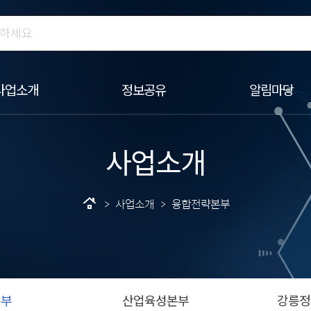
사업소개
정보공유
알림마당
사업소개
roofing
> 사업소개 > 융합전략본부
본부
산업육성본부
강릉정