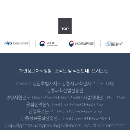
개인정보처리방침
조직도 및 직원안내
오시는길
(25440) 강원특별자치도 강릉시 과학단지로 106-11 (재)
강릉과학산업진흥원
·경영지원본부 T.650~3331~9 F.650-3338 / 시설및대관 T.650-3339
·융합전략본부 T.650-3311~3320 F.650-3321
·산업육성본부 T.650-3370~9 F.648-2162
·강릉정보문화진흥센터 T.650-3391~8 F.652-9041
Copyright © Gangneung Science & Industry Promotion