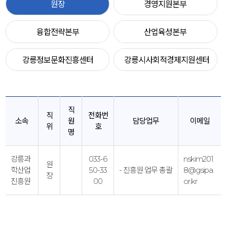
원장
경영지원본부
융합전략본부
산업육성본부
강릉정보문화진흥센터
강릉시사회적경제지원센터
직
직
전화번
소속
원
담당업무
이메일
위
호
명
강릉과
033-6
nskim201
원
학산업
50-33
- 진흥원 업무 총괄
8@gsipa.
장
진흥원
00
or.kr