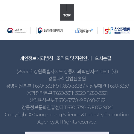
개인정보처리방침
조직도 및 직원안내
오시는길
(25440) 강원특별자치도 강릉시 과학단지로 106-11 (재)
강릉과학산업진흥원
·경영지원본부 T.650~3331~9 F.650-3338 / 시설및대관 T.650-3339
·융합전략본부 T.650-3311~3320 F.650-3321
·산업육성본부 T.650-3370~9 F.648-2162
·강릉정보문화진흥센터 T.650-3391~8 F.652-9041
Copyright © Gangneung Science & Industry Promotion
Agency. All Rights reserved.