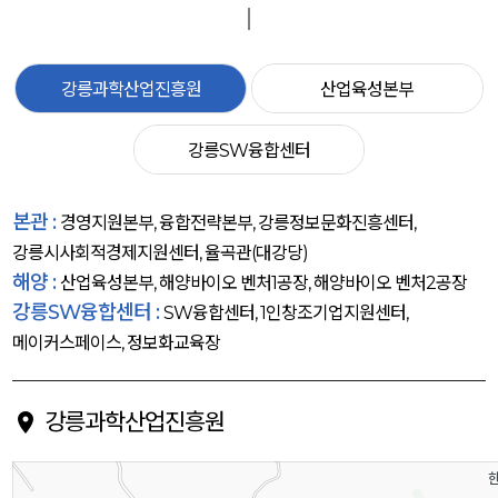
강릉과학산업진흥원
산업육성본부
강릉SW융합센터
본관 :
경영지원본부, 융합전략본부, 강릉정보문화진흥센터,
강릉시사회적경제지원센터, 율곡관(대강당)
해양 :
산업육성본부, 해양바이오 벤처1공장, 해양바이오 벤처2공장
강릉SW융합센터 :
SW융합센터, 1인창조기업지원센터,
메이커스페이스, 정보화교육장
강릉과학산업진흥원
location_on