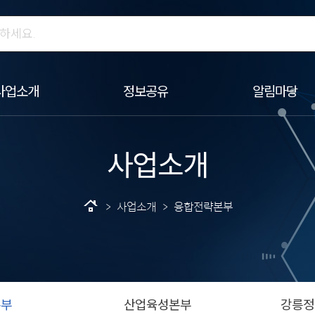
사업소개
정보공유
알림마당
사업소개
roofing
> 사업소개 > 융합전략본부
본부
산업육성본부
강릉정