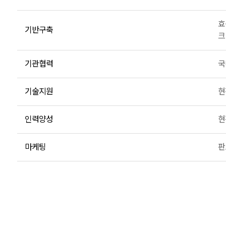
효
기반구축
크
기관협력
국
기술지원
현
인력양성
현
마케팅
판