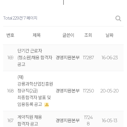
Total 229건
7 페이지
번호
제목
글쓴이
조회
날짜
단기간 근로자
169
(청소원)채용 합격자
경영지원본부
17287
16-06-23
공고
(재)
강릉과학산업진흥원
168
정규직(2급)
경영지원본부
17250
20-05-20
최종합격자 발표 및
임용등록 공고
계약직원 채용
1724
167
경영지원본부
16-05-13
8
합격자 공고