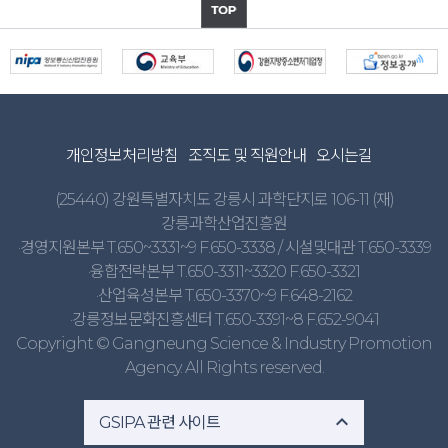
개인정보처리방침
조직도 및 직원안내
오시는길
(25440) 강원특별자치도 강릉시 과학단지로 106-11 (재)
강릉과학산업진흥원
·경영지원본부 T.650~3331~9 F.650-3338 / 시설및대관 T.650-3339
·융합전략본부 T.650-3311~3320 F.650-3321
·산업육성본부 T.650-3370~9 F.648-2162
·강릉정보문화진흥센터 T.650-3391~8 F.652-9041
Copyright © Gangneung Science & Industry Promotion
Agency. All Rights reserved.
expand_less
GSIPA 관련 사이트