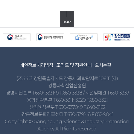
개인정보처리방침
조직도 및 직원안내
오시는길
(25440) 강원특별자치도 강릉시 과학단지로 106-11 (재)
강릉과학산업진흥원
·경영지원본부 T.650~3331~9 F.650-3338 / 시설및대관 T.650-3339
·융합전략본부 T.650-3311~3320 F.650-3321
·산업육성본부 T.650-3370~9 F.648-2162
·강릉정보문화진흥센터 T.650-3391~8 F.652-9041
Copyright © Gangneung Science & Industry Promotion
Agency. All Rights reserved.