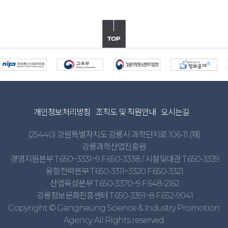
개인정보처리방침
조직도 및 직원안내
오시는길
(25440) 강원특별자치도 강릉시 과학단지로 106-11 (재)
강릉과학산업진흥원
·경영지원본부 T.650~3331~9 F.650-3338 / 시설및대관 T.650-3339
·융합전략본부 T.650-3311~3320 F.650-3321
·산업육성본부 T.650-3370~9 F.648-2162
·강릉정보문화진흥센터 T.650-3391~8 F.652-9041
Copyright © Gangneung Science & Industry Promotion
Agency. All Rights reserved.