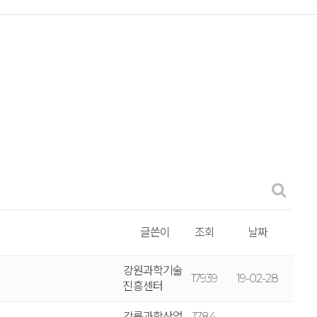
글쓴이
조회
날짜
강원과학기술
17939
19-02-28
진흥센터
강릉과학산업
1784