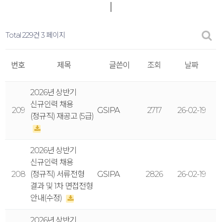
Total 229건
3 페이지
번호
제목
글쓴이
조회
날짜
2026년 상반기
신규인력 채용
209
GSIPA
2717
26-02-19
(정규직) 재공고 (5급)
2026년 상반기
신규인력 채용
208
(정규직) 서류전형
GSIPA
2826
26-02-19
결과 및 1차 면접전형
안내(수정)
2026년 상반기