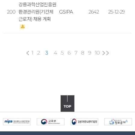
강릉과학산업진흥원
200
환경관리원(기간제
GSIPA
2642
25-12-29
근로자) 채용 계획
1
2
4
5
6
7
8
9
10
3