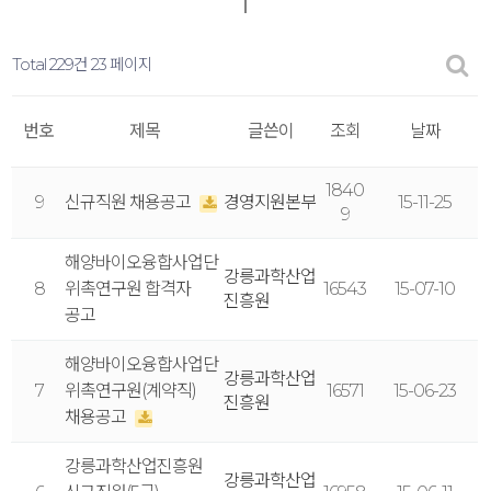
Total 229건
23 페이지
번호
제목
글쓴이
조회
날짜
1840
9
신규직원 채용공고
경영지원본부
15-11-25
9
해양바이오융합사업단
강릉과학산업
8
위촉연구원 합격자
16543
15-07-10
진흥원
공고
해양바이오융합사업단
강릉과학산업
7
위촉연구원(계약직)
16571
15-06-23
진흥원
채용공고
강릉과학산업진흥원
강릉과학산업