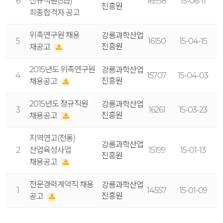
6
신규직원(5급)
16958
15-06-11
진흥원
최종합격자 공고
위촉연구원 채용
강릉과학산업
5
16150
15-04-15
진흥원
재공고
2015년도 위촉연구원
강릉과학산업
4
15707
15-04-03
진흥원
채용공고
2015년도 정규직원
강릉과학산업
3
16261
15-03-23
진흥원
채용공고
지역연고(전통)
강릉과학산업
2
산업육성사업
15199
15-01-13
진흥원
채용공고
전문경력계약직 채용
강릉과학산업
1
14557
15-01-09
진흥원
공고