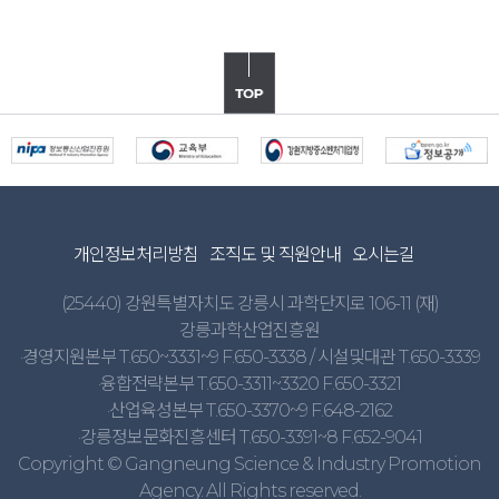
개인정보처리방침
조직도 및 직원안내
오시는길
(25440) 강원특별자치도 강릉시 과학단지로 106-11 (재)
강릉과학산업진흥원
·경영지원본부 T.650~3331~9 F.650-3338 / 시설및대관 T.650-3339
·융합전략본부 T.650-3311~3320 F.650-3321
·산업육성본부 T.650-3370~9 F.648-2162
·강릉정보문화진흥센터 T.650-3391~8 F.652-9041
Copyright © Gangneung Science & Industry Promotion
Agency. All Rights reserved.