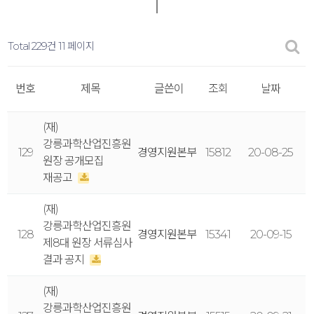
Total 229건
11 페이지
번호
제목
글쓴이
조회
날짜
(재)
강릉과학산업진흥원
129
경영지원본부
15812
20-08-25
원장 공개모집
재공고
(재)
강릉과학산업진흥원
128
경영지원본부
15341
20-09-15
제8대 원장 서류심사
결과 공지
(재)
강릉과학산업진흥원